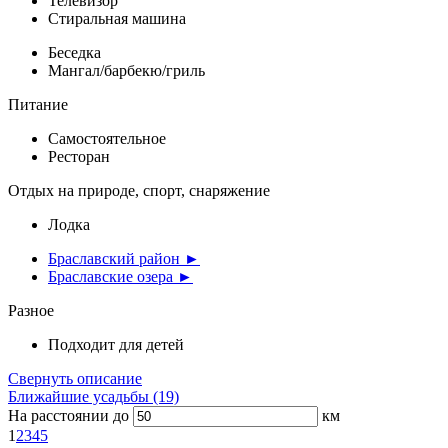
Телевизор
Стиральная машина
Беседка
Мангал/барбекю/гриль
Питание
Самостоятельное
Ресторан
Отдых на природе, спорт, снаряжение
Лодка
Браславский район ►
Браславские озера ►
Разное
Подходит для детей
Свернуть описание
Ближайшие усадьбы (19)
На расстоянии до
км
1
2
3
4
5