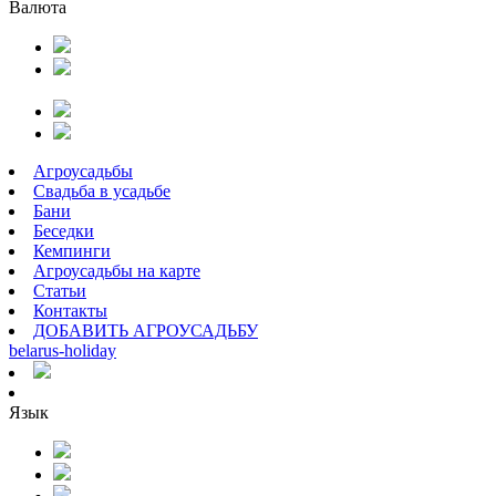
Валюта
Агроусадьбы
Свадьба в усадьбе
Бани
Беседки
Кемпинги
Агроусадьбы на карте
Статьи
Контакты
ДОБАВИТЬ АГРОУСАДЬБУ
belarus
-
holiday
Язык